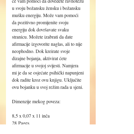
će vam pomoći da dovedete ravnotežu
u svoju božansku žensku i božansku
mušku energiju. Može vam pomoći
da pozitivno promijenite svoju
energiju dok dovršavate svaku
stranicu. Možete izabrati da date
afirmacije izgovorite naglas, ali to nije
neophodno. Dok kreirate svoje
dizajne bojanja, aktivirat ćete
afirmacije u svojoj svijesti. Namjera
mi je da se osjećate psihički napunjeni
dok radite kroz ovu knjigu. Uključite
ovu bojanku u svoj režim rada u sjeni.
Dimenzije mekog poveza:
8,5 x 0,07 x 11 inča
28 Pages