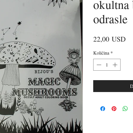
okultna
odrasle
Ci
22,00 USD
Količina
*
D