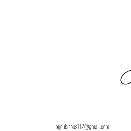
B
bijoubisous112@gmail.com