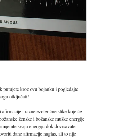
k putujete kroz ovu bojanku i pogledajte
ogu otključati!
 afirmacije i razne ezoterične slike koje će
božanske ženske i božanske muške energije.
ijenite svoju energiju dok dovršavate
voriti dane afirmacije naglas, ali to nije