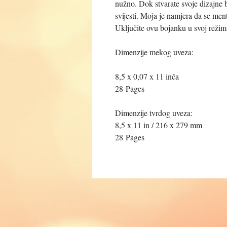
nužno. Dok stvarate svoje dizajne bo
svijesti. Moja je namjera da se men
Uključite ovu bojanku u svoj režim 
Dimenzije mekog uveza:
8,5 x 0,07 x 11 inča
28 Pages
Dimenzije tvrdog uveza:
8,5 x 11 in / 216 x 279 mm
28 Pages