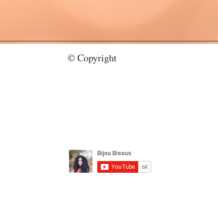
© Copyright
bijoubisous112@gmail.com
CY
Autorska prava 2022