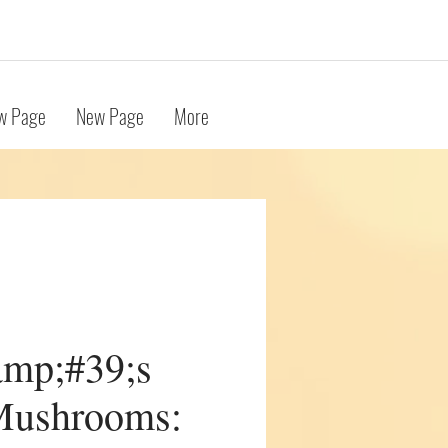
w Page
New Page
More
mp;#39;s
Mushrooms: