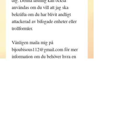
dig. Denna läsning kan också
användas om du vill att jag ska
bekräfta om du har blivit andligt
attackerad av bifogade enheter eller
trollformler.
Vänligen maila mig på
bijoubisous112@gmail.com för mer
information om du behöver hyra en
äldre tarotkortvideo.
Alla köp är slutgiltiga.
Vändtid för att ta emot video 4-5
arbetsdagar.
(Du kommer att meddelas via e-post
när du kan förvänta dig din video)
VARNING
Inget återköp