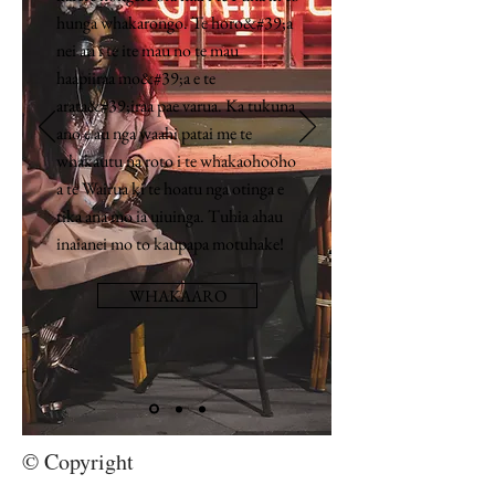
hunga whakarongo. Te horo&#39;a
nei au i te ite mau no te mau
haapiiraa mo&#39;a e te
arata&#39;iraa pae varua. Ka tukuna
ano e au nga waahi patai me te
whakautu na roto i te whakaohooho
a te Wairua ki te hoatu nga otinga e
tika ana mo ia uiuinga. Tuhia ahau
inaianei mo to kaupapa motuhake!
WHAKAARO
© Copyright