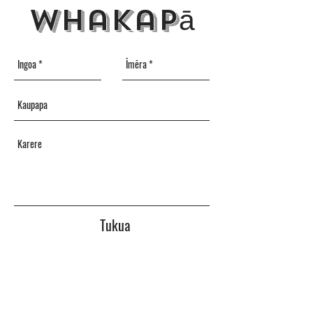
whakapā
Tukua
PRIVACY POLICY