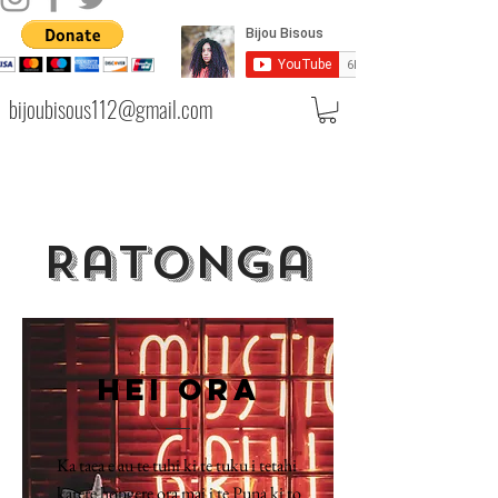
bijoubisous112@gmail.com
Ratonga
HEI ORA
Ka taea e au te tuhi ki te tuku i tetahi
karere hongere ora mai i te Puna ki to