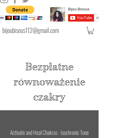
bijoubisous112@gmail.com
Bezpłatne
równoważenie
czakry
Activate and Heal Chakras - Isochronic Tone