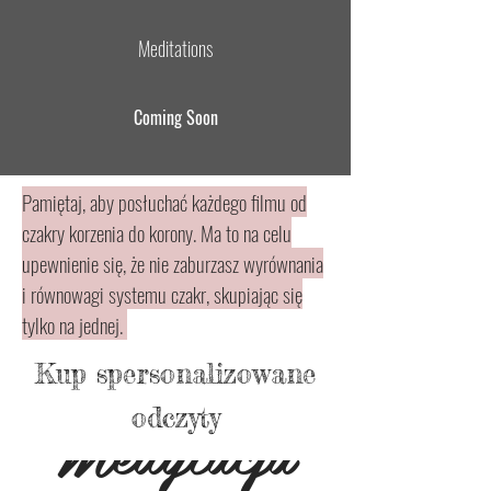
Meditations
Coming Soon
Pamiętaj, aby posłuchać każdego filmu od
czakry korzenia do korony. Ma to na celu
upewnienie się, że nie zaburzasz wyrównania
i równowagi systemu czakr, skupiając się
tylko na jednej.
Kup spersonalizowane
Medytacja
odczyty
Do 20 minut