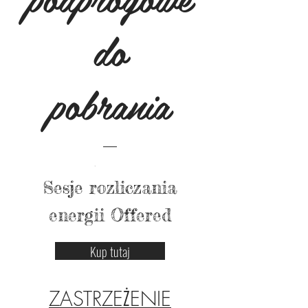
do
pobrania
Cena
500,00$
Sesje rozliczania
energii Offered
Przejrzyj szczegóły
Kup tutaj
ZASTRZEŻENIE