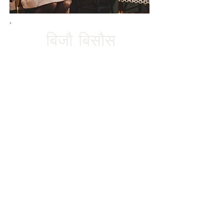
बिजौ बिसौस
आपका निवासी यहाँ एक्वेरियन! मैं एक
दर्पण हूं, स्वयं की प्रतिध्वनि मात्र
हूं। मेरा जन्म और पालन-पोषण न्यू
ऑरलियन्स में हुआ था, और मैं अपने
बचपन के एक हिस्से के लिए लॉन्ग
आइलैंड न्यूयॉर्क में भी रहा था, इसलिए
मैं न्यू योरलियन हूं। मैं एक प्राकृतिक
जादूगर हूँ। न्यू ऑरलियन्स में रहते
हुए, मैं कम उम्र में गूढ़ प्रथाओं के
संपर्क में आ गया था। मैं पैदा हुआ था
और आध्यात्मिक रूप से वह करने के
लिए प्रशिक्षित किया गया था जो मैं