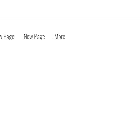
w Page
New Page
More