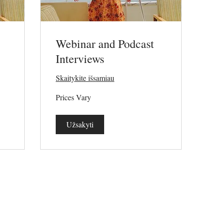
Webinar and Podcast
Interviews
Skaitykite išsamiau
Prices
Prices Vary
Vary
Užsakyti