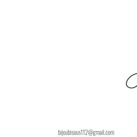
B
bijoubisous112@gmail.com