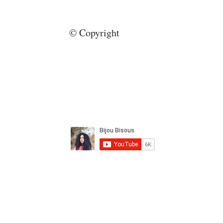
© Copyright
bijoubisous112@gmail.com
CY
Autorių teisės 2022 m