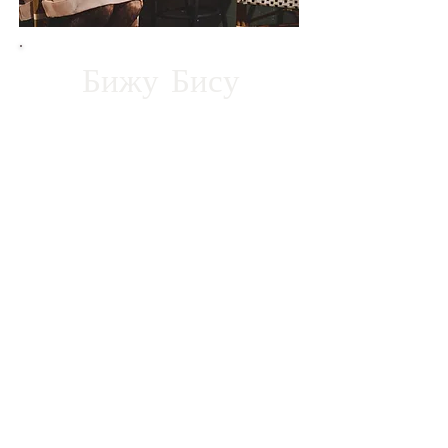
Бижу Бису
Ваш постоянный Водолей
здесь! Я зеркало, просто
отражение себя. Я родился
и вырос в Новом Орлеане,
а также провел часть
своего детства на Лонг-
Айленде в Нью-Йорке, так
что я житель Нью-Йорка. Я
прирожденный шаман.
Живя в Новом Орлеане, я
познакомился с
эзотерическими