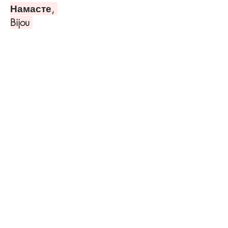
Намасте,
Bijou
PRIVACY POLICY