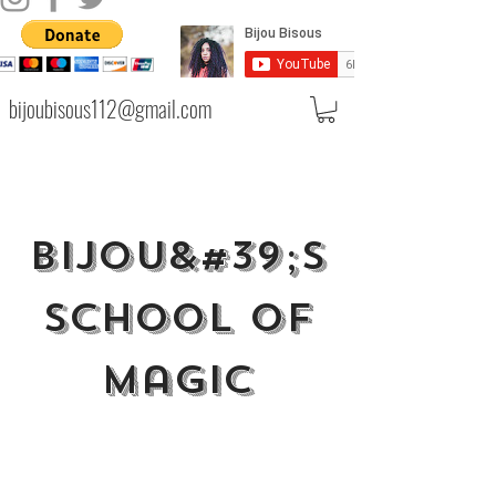
bijoubisous112@gmail.com
Bijou&#39;s
School Of
Magic