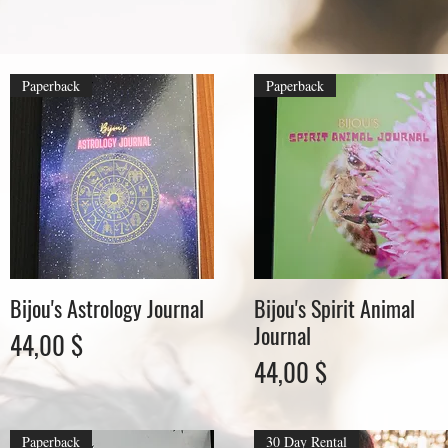
Paperback
Paperback
Bijou's Astrology Journal
Bijou's Spirit Animal
Schnellansicht
Schnellansicht
Journal
Preis
44,00 $
Preis
44,00 $
Paperback
30 Day Rental