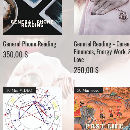
General Phone Reading
General Reading - Caree
Schnellansicht
Schnellansicht
Finances, Energy Work, 
Preis
350,00 $
Love
Preis
250,00 $
30 Min VIDEO
50 Min video