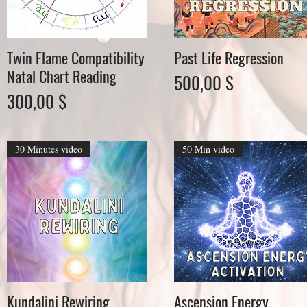
Twin Flame Compatibility
Past Life Regression
Schnellansicht
Schnellansicht
Natal Chart Reading
Preis
500,00 $
Preis
300,00 $
30 Minutes video
50 Min video
Kundalini Rewiring
Ascension Energy
Schnellansicht
Schnellansicht