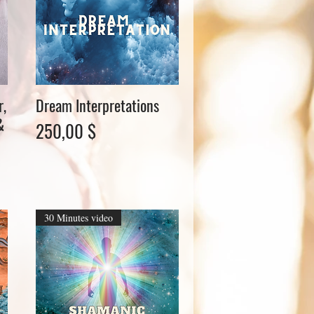
r,
Dream Interpretations
Schnellansicht
&
Preis
250,00 $
30 Minutes video