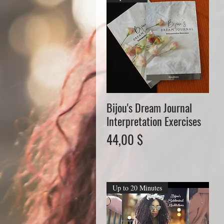
Bijou's Dream Journal
Schnellansicht
Interpretation Exercises
Preis
44,00 $
Up to 20 Minutes