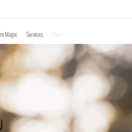
rn Magic
Services
Shop
u