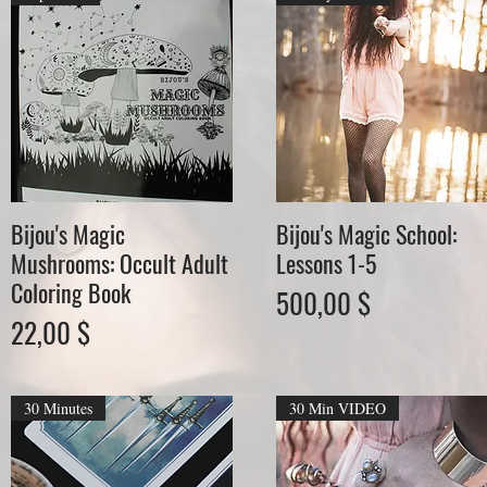
Bijou's Magic
Bijou's Magic School:
Schnellansicht
Schnellansicht
Mushrooms: Occult Adult
Lessons 1-5
Coloring Book
Preis
500,00 $
Preis
22,00 $
30 Minutes
30 Min VIDEO