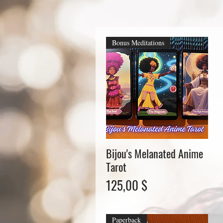
Bonus Meditations
Bijou's Melanated Anime
Schnellansicht
Tarot
Preis
125,00 $
Paperback