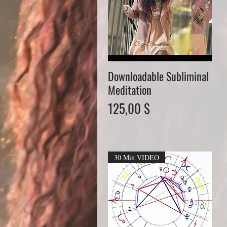
Downloadable Subliminal
Schnellansicht
Meditation
Preis
125,00 $
30 Min VIDEO