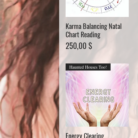
Karma Balancing Natal
Schnellansicht
Chart Reading
Preis
250,00 $
Haunted Houses Too!
Energy Clearing
Schnellansicht