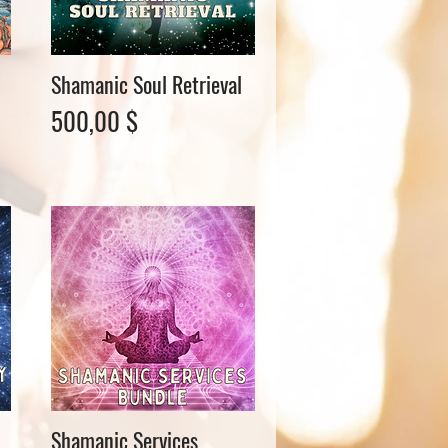
Shamanic Soul Retrieval
Schnellansicht
Preis
500,00 $
Shamanic Services
Schnellansicht