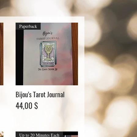
Paperback
Bijou's Tarot Journal
Schnellansicht
Preis
44,00 $
Up to 20 Minutes Each