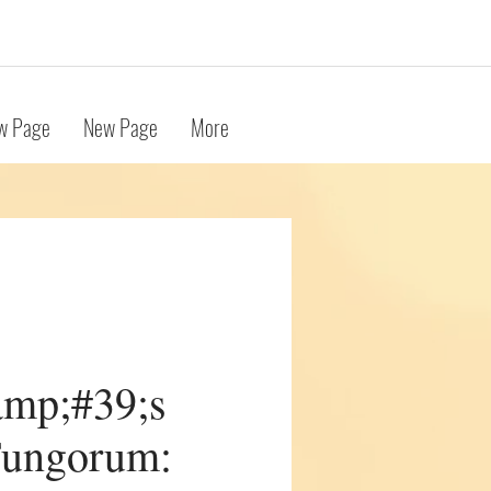
w Page
New Page
More
mp;#39;s
Fungorum: