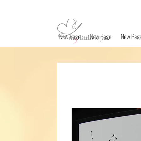
New Page
New Page
New Pag