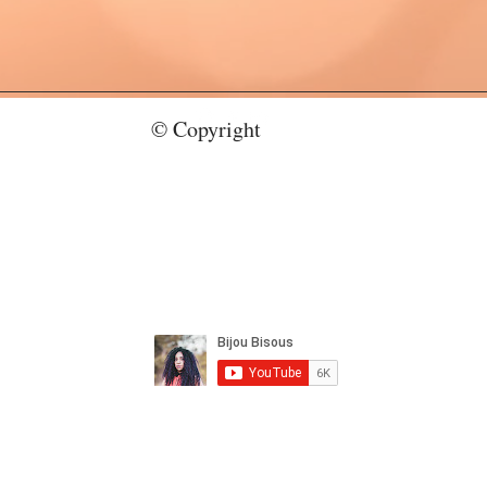
© Copyright
bijoubisous112@gmail.com
CY
Copyright 2022