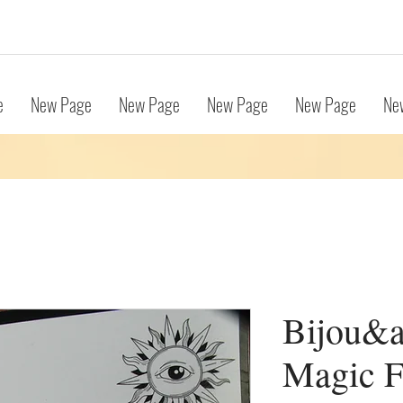
e
New Page
New Page
New Page
New Page
Ne
Bijou&a
Magic 