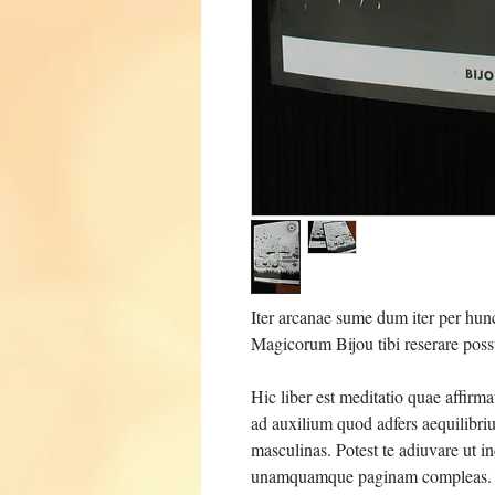
Iter arcanae sume dum iter per hu
Magicorum Bijou tibi reserare poss
Hic liber est meditatio quae affirm
ad auxilium quod adfers aequilibriu
masculinas. Potest te adiuvare ut in
unamquamque paginam compleas. Af