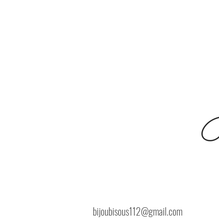
B
bijoubisous112@gmail.com