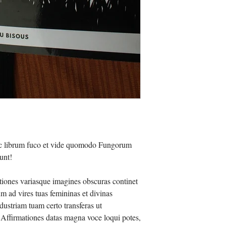
nc librum fuco et vide quomodo Fungorum
unt!
ationes variasque imagines obscuras continet
m ad vires tuas femininas et divinas
dustriam tuam certo transferas ut
firmationes datas magna voce loqui potes,