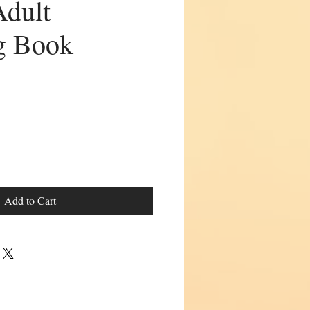
Adult
g Book
Add to Cart