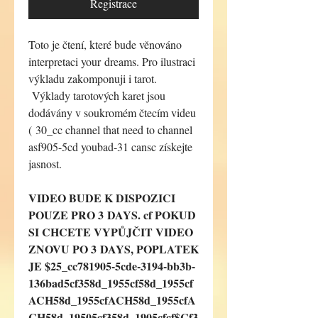
Registrace
Toto je čtení, které bude věnováno
interpretaci your dreams. Pro ilustraci
výkladu zakomponuji i tarot.
Výklady tarotových karet jsou
dodávány v soukromém čtecím videu
( 30_cc channel that need to channel
asf905-5cd youbad-31 cansc získejte
jasnost.
VIDEO BUDE K DISPOZICI
POUZE PRO 3 DAYS. cf POKUD
SI CHCETE VYPŮJČIT VIDEO
ZNOVU PO 3 DAYS, POPLATEK
JE $25_cc781905-5cde-3194-bb3b-
136bad5cf358d_1955cf58d_1955cf
ACH58d_1955cfACH58d_1955cfA
CH58d_19505cf358d_1905cfcf$Cf3