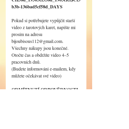
b3b-136bad5cf58d_DAYS
Pokud si potřebujete vypůjčit starší
video z tarotových karet, napište mi
prosím na adresu
bijoubisous112@gmail.com.
Všechny nákupy jsou konečné.
Otočte čas a obdržíte video 4–5
pracovních dnů.
(Budete informováni e-mailem, kdy
můžete očekávat své video)
ODMÍTNUTÍ ODPOVĚDNOSTI
Žádné náhrady